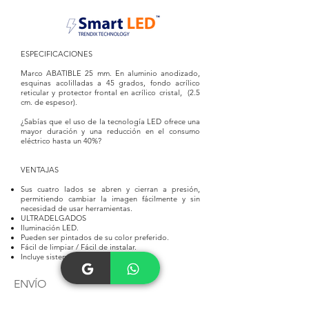
ESPECIFICACIONES
Marco ABATIBLE 25 mm. En aluminio anodizado,
esquinas acolilladas a 45 grados, fondo acrílico
reticular y protector frontal en acrílico cristal, (2.5
cm. de espesor).
¿Sabías que el uso de la tecnología LED ofrece una
mayor duración y una reducción en el consumo
eléctrico hasta un 40%?
VENTAJAS
Sus cuatro lados se abren y cierran a presión,
permitiendo cambiar la imagen fácilmente y sin
necesidad de usar herramientas.
ULTRADELGADOS
Iluminación LED.
Pueden ser pintados de su color preferido.
Fácil de limpiar / Fácil de instalar.
Incluye sistema de instalación.
ENVÍO
COMPACTO